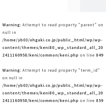
ビ
ゲ
ー
Warning
: Attempt to read property "parent" on
シ
null in
ョ
/home/yb03/ohgaki.co.jp/public_html/wp/wp-
ン
content/themes/keni80_wp_standard_all_20
2411160958/keni/common/keni.php
on line
849
Warning
: Attempt to read property "term_id"
on null in
/home/yb03/ohgaki.co.jp/public_html/wp/wp-
content/themes/keni80_wp_standard_all_20
2411160958/keni/common/keni.php
on line
859